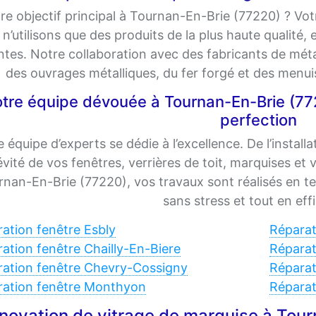
re objectif principal à Tournan-En-Brie (77220) ? Votr
n’utilisons que des produits de la plus haute qualité,
ntes. Notre collaboration avec des fabricants de m
des ouvrages métalliques, du fer forgé et des menu
tre équipe dévouée à Tournan-En-Brie (7722
perfection
 équipe d’experts se dédie à l’excellence. De l’install
vité de vos fenêtres, verrières de toit, marquises et
rnan-En-Brie (77220), vos travaux sont réalisés en t
sans stress et tout en effi
ation fenêtre Esbly
Réparat
ation fenêtre Chailly-En-Biere
Réparat
ation fenêtre Chevry-Cossigny
Réparat
ration fenêtre Monthyon
Réparat
novation de vitrage de marquise à Tour