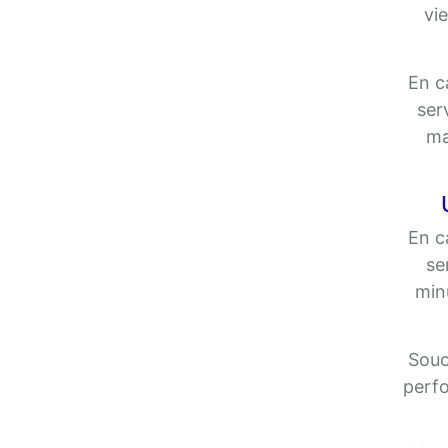
vie
En c
ser
ma
En c
se
minu
Souc
perfo