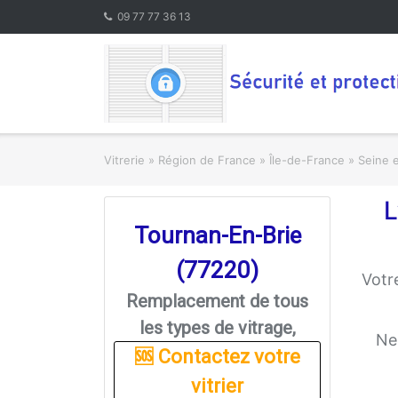
Skip
09 77 77 36 13
to
content
Vitrerie
»
Région de France » Île-de-France
»
Seine 
L
Tournan-En-Brie
(77220)
Votr
Remplacement de tous
les types de vitrage,
Ne
🆘 Contactez votre
vitrier