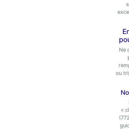
s
exce
E
pou
Ne 
remp
ou tr
No
« c
(772
guid