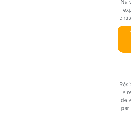
Ne v
exp
châs
Rési
le 
de v
par 