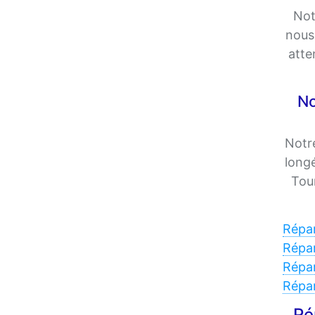
Not
nous 
atte
No
Notre
longé
Tou
Répar
Répar
Répar
Répa
Ré