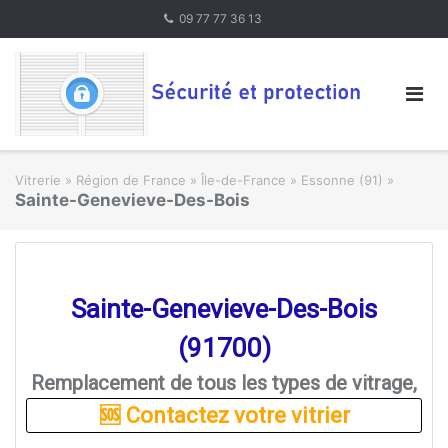
Skip
09 77 77 36 13
to
content
Vitrerie
»
Région de France » Île-de-France
»
Essonne (91)
»
Sainte-Genevieve-Des-Bois
Sainte-Genevieve-Des-Bois
(91700)
Remplacement de tous les types de vitrage,
🆘 Contactez votre vitrier