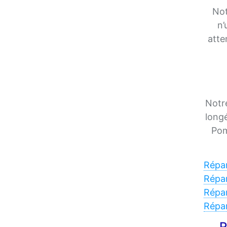
Not
n’
atte
Notre
longé
Pom
Répar
Répa
Répar
Répar
R