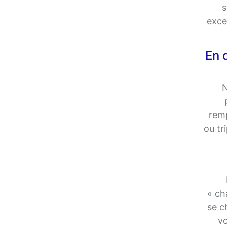
s
exce
En 
N
remp
ou tr
« ch
se c
vo