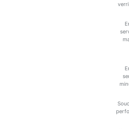
verr
E
ser
ma
E
se
minu
Souc
perfo