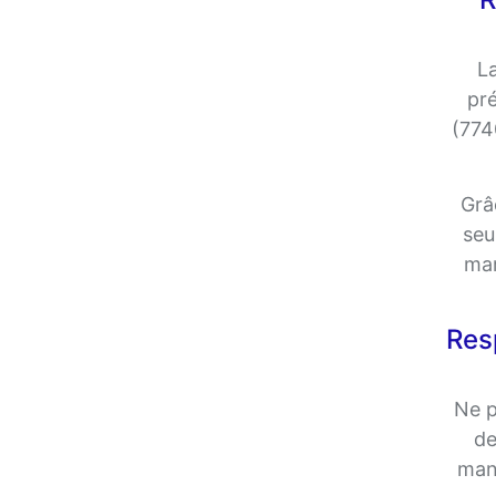
La
pré
(774
Grâ
seu
mar
Res
Ne p
de
mani