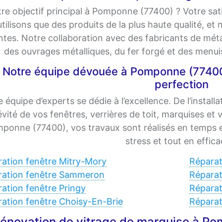
re objectif principal à Pomponne (77400) ? Votre sati
utilisons que des produits de la plus haute qualité, et
ntes. Notre collaboration avec des fabricants de m
des ouvrages métalliques, du fer forgé et des menu
Notre équipe dévouée à Pomponne (77400) :
perfection
 équipe d’experts se dédie à l’excellence. De l’install
vité de vos fenêtres, verrières de toit, marquises et
ponne (77400), vos travaux sont réalisés en temps e
stress et tout en effica
ation fenêtre Mitry-Mory
Réparat
ration fenêtre Sammeron
Réparat
ation fenêtre Pringy
Réparat
ation fenêtre Choisy-En-Brie
Réparat
énovation de vitrage de marquise à Po