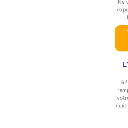
Ne v
expe
L
Ré
remp
votr
maîtr