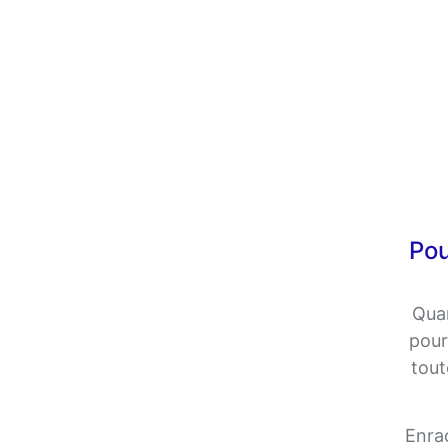
Pou
Quan
pour
tout
Enra