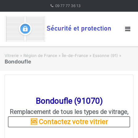
Skip
09 77 77 36 13
to
content
Vitrerie
»
Région de France » Île-de-France
»
Essonne (91)
»
Bondoufle
Bondoufle (91070)
Remplacement de tous les types de vitrage,
🆘 Contactez votre vitrier